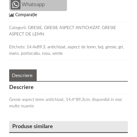
Whatsapp
Comparație
Categorii:
GRESIE
,
GRESIE ASPECT ANTICHIZAT
,
GRESIE
ASPECT DE LEMN
Etichete:
14.4x89.3
,
antichizat
,
aspect de lemn
,
bej
,
gresie
,
gri
,
maro
,
portocaliu
,
rosu
,
verde
Descriere
Descriere
Gresie aspect lemn antichizat, 14,4*89,3cm, disponibil in mai
multe nuante
Produse similare