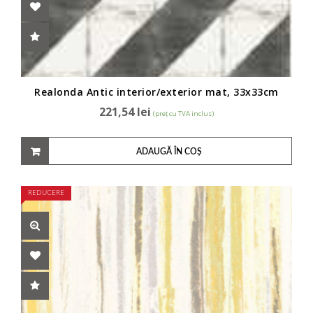
Realonda Antic interior/exterior mat, 33x33cm
221,54
lei
(preț cu TVA inclus)
ADAUGĂ ÎN COȘ
REDUCERE