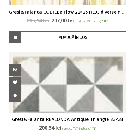
Gresie/Faianta CODICER Flow 22×25 HEX, diverse nuante • PT05512-PT05744
285,14
lei
207,00
lei
/ m²
(preț cu TVA inclus)
ADAUGĂ ÎN COȘ
Gresie/Faianta REALONDA Antique Triangle 33×33
200,34
lei
/ m²
(preț cu TVA inclus)