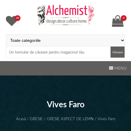
Skip
to
content
(0)
0
Transylvanian Alchemist
Design.Decor.Culture.Home
Căutare
MENU
Vives Faro
Acasă
/
GRESIE
/
GRESIE ASPECT DE LEMN
/ Vives Faro