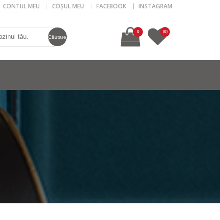
CONTUL MEU
COȘUL MEU
FACEBOOK
INSTAGRAM
0
(0)
Căutare