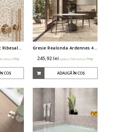
Faianta tip mozaic Ribesalbes Glass Brillo 25x50cm
Gresie Realonda Ardennes 44x66cm
245,92
lei
/mp
/mp
VA inclus)
(preț cu TVA inclus)
ÎN COȘ
ADAUGĂ ÎN COȘ