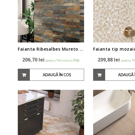
Faianta Ribesalbes Mureto 25x50cm
206,70
lei
209,88
lei
/mp
(preț cu TVA inclus)
(preț cu T
ADAUGĂ ÎN COȘ
ADAUGĂ 