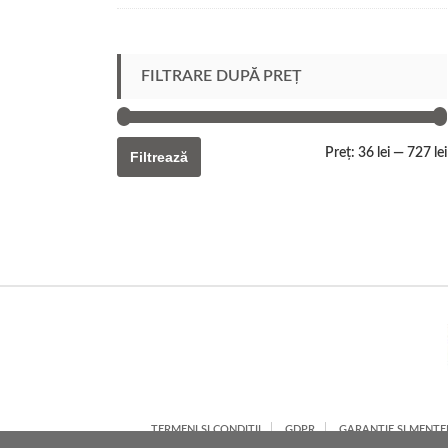
FILTRARE DUPĂ PREȚ
Preț:
36 lei
—
727 lei
Filtrează
TERMENI ȘI CONDIȚII
GDPR
GARANȚIE ȘI MENT
POLITICĂ DE COOKIES
CONSULTANȚĂ G