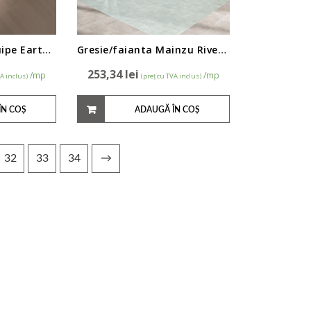
Gresie/faianta Equipe Earth 7,5×60 cm
Gresie/faianta Mainzu River 15x15cm
253,34
lei
/mp
/mp
VA inclus)
(preț cu TVA inclus)
ÎN COȘ
ADAUGĂ ÎN COȘ
32
33
34
→