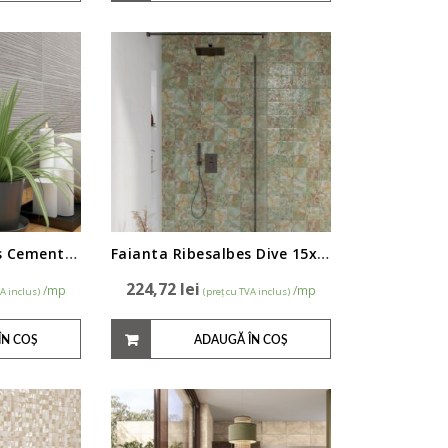
Faianta Ribesalbes Cemento Mate 25x50cm
Faianta Ribesalbes Dive 15x15cm
224,72
lei
/mp
/mp
VA inclus)
(preț cu TVA inclus)
ÎN COȘ
ADAUGĂ ÎN COȘ