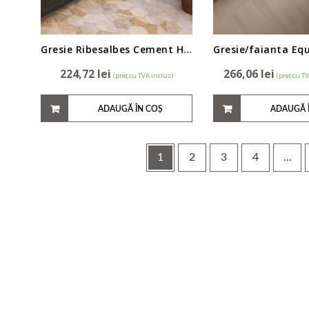
Gresie Ribesalbes Cement Hex 15,2×17,2cm
224,72
lei
266,06
lei
(preț cu TVA inclus)
(preț cu T
ADAUGĂ ÎN COȘ
ADAUGĂ 
1
2
3
4
…