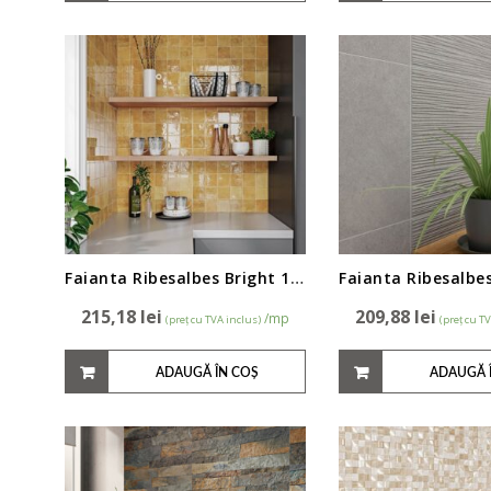
Faianta Ribesalbes Bright 10x20cm (precorte)
215,18
lei
209,88
lei
/mp
(preț cu TVA inclus)
(preț cu T
ADAUGĂ ÎN COȘ
ADAUGĂ 