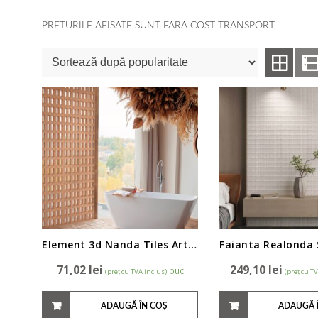
PRETURILE AFISATE SUNT FARA COST TRANSPORT
Element 3d Nanda Tiles Artigianale 15x15cm
71,02
lei
249,10
lei
buc
(preț cu TVA inclus)
(preț cu T
ADAUGĂ ÎN COȘ
ADAUGĂ 