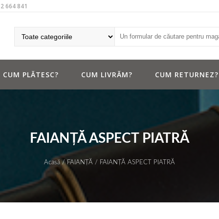
62 664 841
CUM PLĂTESC?
CUM LIVRĂM?
CUM RETURNEZ?
FAIANŢĂ ASPECT PIATRĂ
Acasă
/
FAIANŢĂ
/ FAIANŢĂ ASPECT PIATRĂ