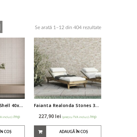
Se arată 1–12 din 404 rezultate
Faianta Realonda Shell 40x120cm
Faianta Realonda Stones 31x56cm
227,90
lei
/mp
/mp
VA inclus)
(preț cu TVA inclus)
ÎN COȘ
ADAUGĂ ÎN COȘ