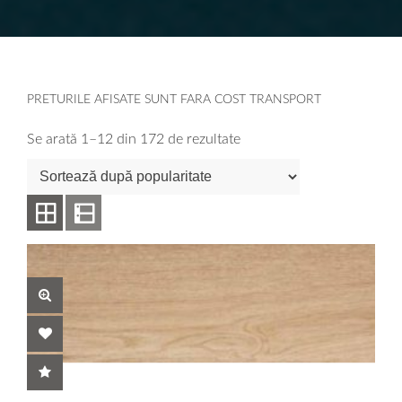
PRETURILE AFISATE SUNT FARA COST TRANSPORT
Se arată 1–12 din 172 de rezultate