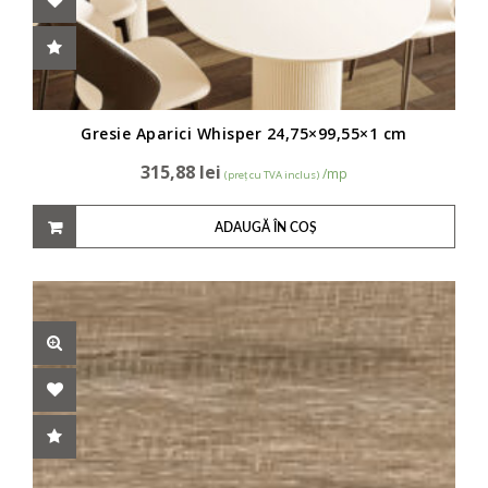
Gresie Aparici Whisper 24,75×99,55×1 cm
315,88
lei
/mp
(preț cu TVA inclus)
ADAUGĂ ÎN COȘ