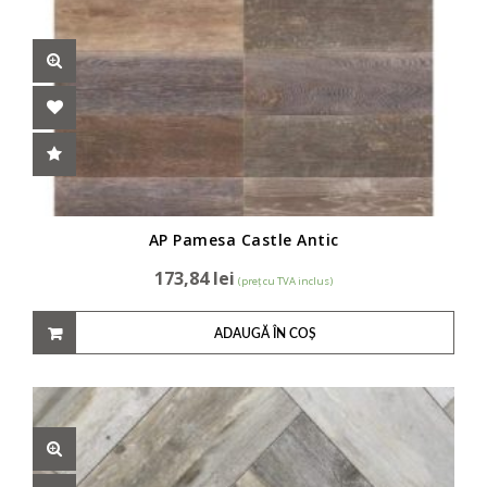
AP Pamesa Castle Antic
173,84
lei
(preț cu TVA inclus)
ADAUGĂ ÎN COȘ