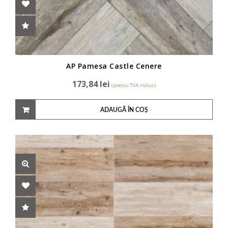
AP Pamesa Castle Cenere
173,84
lei
(preț cu TVA inclus)
ADAUGĂ ÎN COȘ