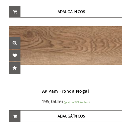
ADAUGĂ ÎN COȘ
AP Pam Fronda Nogal
195,04
lei
(preț cu TVA inclus)
ADAUGĂ ÎN COȘ