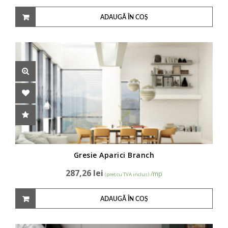
ADAUGĂ ÎN COȘ
Gresie Aparici Branch
287,26
lei
/mp
(preț cu TVA inclus)
ADAUGĂ ÎN COȘ