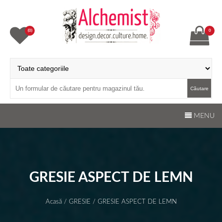
Skip
to
content
(0)
0
Transylvanian Alchemist
Design.Decor.Culture.Home
Căutare
MENU
GRESIE ASPECT DE LEMN
Acasă
/
GRESIE
/ GRESIE ASPECT DE LEMN