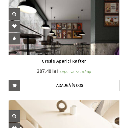
Gresie Aparici Rafter
307,40
lei
/mp
(preț cu TVA inclus)
ADAUGĂ ÎN COȘ